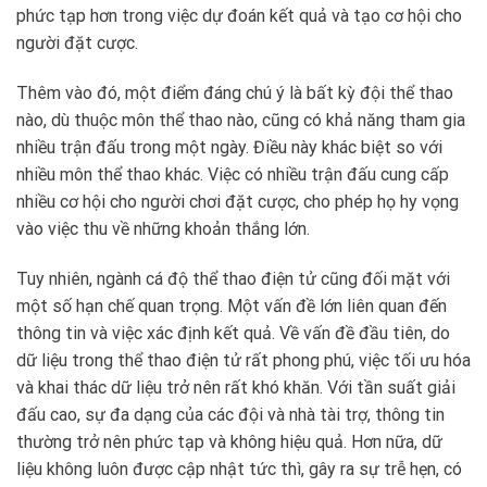
phức tạp hơn trong việc dự đoán kết quả và tạo cơ hội cho
người đặt cược.
Thêm vào đó, một điểm đáng chú ý là bất kỳ đội thể thao
nào, dù thuộc môn thể thao nào, cũng có khả năng tham gia
nhiều trận đấu trong một ngày. Điều này khác biệt so với
nhiều môn thể thao khác. Việc có nhiều trận đấu cung cấp
nhiều cơ hội cho người chơi đặt cược, cho phép họ hy vọng
vào việc thu về những khoản thắng lớn.
Tuy nhiên, ngành cá độ thể thao điện tử cũng đối mặt với
một số hạn chế quan trọng. Một vấn đề lớn liên quan đến
thông tin và việc xác định kết quả. Về vấn đề đầu tiên, do
dữ liệu trong thể thao điện tử rất phong phú, việc tối ưu hóa
và khai thác dữ liệu trở nên rất khó khăn. Với tần suất giải
đấu cao, sự đa dạng của các đội và nhà tài trợ, thông tin
thường trở nên phức tạp và không hiệu quả. Hơn nữa, dữ
liệu không luôn được cập nhật tức thì, gây ra sự trễ hẹn, có