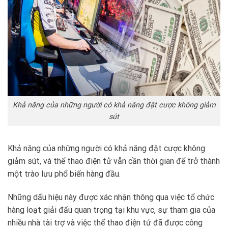
Khả năng của những người có khả năng đặt cược không giảm
sút
Khả năng của những người có khả năng đặt cược không
giảm sút, và thể thao điện tử vẫn cần thời gian để trở thành
một trào lưu phổ biến hàng đầu.
Những dấu hiệu này được xác nhận thông qua việc tổ chức
hàng loạt giải đấu quan trọng tại khu vực, sự tham gia của
nhiều nhà tài trợ và việc thể thao điện tử đã được công