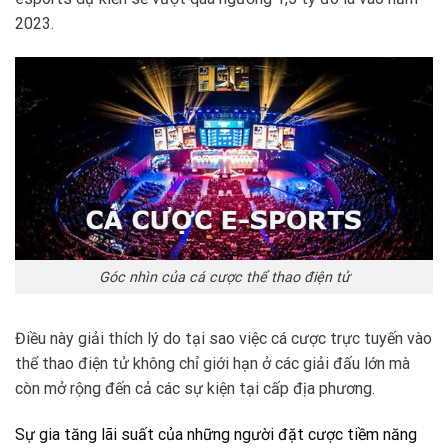
2023.
Góc nhìn của cá cược thể thao điện tử
Điều này giải thích lý do tại sao việc cá cược trực tuyến vào
thể thao điện tử không chỉ giới hạn ở các giải đấu lớn mà
còn mở rộng đến cả các sự kiện tại cấp địa phương.
Sự gia tăng lãi suất của những người đặt cược tiềm năng