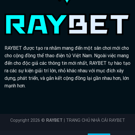
RAYBET được tạo ra nhằm mang đến một sân chơi mới cho
cho cộng đồng thể thao điện tử Việt Nam. Ngoài việc mang
đến cho độc giả các thông tin mới nhất, RAYBET tự hào tạo
ra các sự kiện giải trí lớn, nhỏ khác nhau với mục đích xây
dựng, phát triển, và gắn kết cộng đồng lại gần nhau hơn, lớn
mạnh hơn.
Copyright 2026 ©
RAYBET
| TRANG CHỦ NHÀ CÁI RAYBET