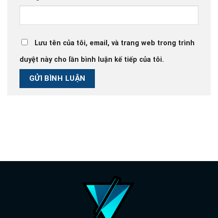
Lưu tên của tôi, email, và trang web trong trình
duyệt này cho lần bình luận kế tiếp của tôi.