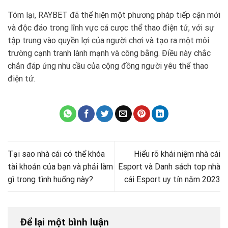
Tóm lại, RAYBET đã thể hiện một phương pháp tiếp cận mới
và độc đáo trong lĩnh vực cá cược thể thao điện tử, với sự
tập trung vào quyền lợi của người chơi và tạo ra một môi
trường cạnh tranh lành mạnh và công bằng. Điều này chắc
chắn đáp ứng nhu cầu của cộng đồng người yêu thể thao
điện tử.
Tại sao nhà cái có thể khóa
Hiểu rõ khái niệm nhà cái
tài khoản của bạn và phải làm
Esport và Danh sách top nhà
gì trong tình huống này?
cái Esport uy tín năm 2023
Để lại một bình luận