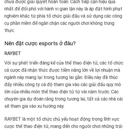
chưa được giải quyết hoàn toàn. Cách tiếp cận hiệu quả
nhất để đối phó với hành vi gian lận này là áp đặt hình phạt
nghiêm khắc từ phía tổ chức giải đấu và sử dụng các công
cụ phần mềm để ngăn chặn các người chơi không trung
thực.
Nên đặt cược esports ở đâu?
RAYBET
Với sự phát triển đáng kể của thể thao điện tử, các tổ chức
cá cược đã nhận thức được tiềm năng lớn về lợi nhuận mà
ngành này mang lại trong tương lai gần. Điều này đã thúc
đẩy nhiều công ty cá độ tham gia vào các giải đấu quy mô
lớn của nhiều môn thể thao điện tử từ vài năm trước. Các
chuyên gia dự đoán rằng trong tương lai, tất cả các nhà cái
sẽ tham gia vào xu hướng này.
RAYBET là một tổ chức chủ yếu hoạt động trong lĩnh vực
cược thể thao điện tử, mang đến cho người chơi những trải