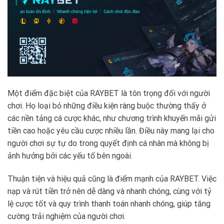
Một điểm đặc biệt của RAYBET là tôn trọng đối với người
chơi. Họ loại bỏ những điều kiện ràng buộc thường thấy ở
các nền tảng cá cược khác, như chương trình khuyến mãi gửi
tiền cao hoặc yêu cầu cược nhiều lần. Điều này mang lại cho
người chơi sự tự do trong quyết định cá nhân mà không bị
ảnh hưởng bởi các yếu tố bên ngoài.
Thuận tiện và hiệu quả cũng là điểm mạnh của RAYBET. Việc
nạp và rút tiền trở nên dễ dàng và nhanh chóng, cùng với tỷ
lệ cược tốt và quy trình thanh toán nhanh chóng, giúp tăng
cường trải nghiệm của người chơi.