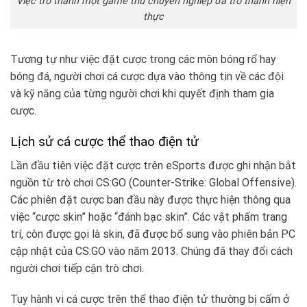
Việc trở thành một game thủ chuyên nghiệp đã trở thành hiện
thực
Tương tự như việc đặt cược trong các môn bóng rổ hay
bóng đá, người chơi cá cược dựa vào thông tin về các đội
và kỹ năng của từng người chơi khi quyết định tham gia
cược.
Lịch sử cá cược thể thao điện tử
Lần đầu tiên việc đặt cược trên eSports được ghi nhận bắt
nguồn từ trò chơi CS:GO (Counter-Strike: Global Offensive).
Các phiên đặt cược ban đầu này được thực hiện thông qua
việc “cược skin” hoặc “đánh bạc skin”. Các vật phẩm trang
trí, còn được gọi là skin, đã được bổ sung vào phiên bản PC
cập nhật của CS:GO vào năm 2013. Chúng đã thay đổi cách
người chơi tiếp cận trò chơi.
Tuy hành vi cá cược trên thể thao điện tử thường bị cấm ở