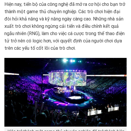
Hiện nay, tiến bộ của công nghệ đã mở ra cơ hội cho bạn trở
thành một game thủ chuyên nghiệp. Các trò chơi hiện đại
đòi hỏi khả năng và kỹ năng ngày càng cao. Những nhà sản
xuất trò chơi không ngừng cải tiến và điều chỉnh kết quả
ngẫu nhiên (RNG), làm cho việc cá cược trong thể thao điện
tử trở nên có logic hơn, với quyết định của người chơi dựa
trên các yếu tố cốt lõi của trò chơi.