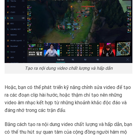
Tạo ra nội dung video chất lượng và hấp dẫn
Hoặc, bạn có thể phát triển kỹ năng chỉnh sửa video để tạo
ra các đoạn clip hài hước, hoặc thậm chí tạo nên những
video âm nhạc kết hợp từ những khoảnh khắc độc đáo và
đáng nhớ trong các trận đấu.
Bằng cách tạo ra nội dung video chất lượng và hấp dẫn, bạn
có thể thu hút sự quan tâm của cộng đồng người hâm mộ