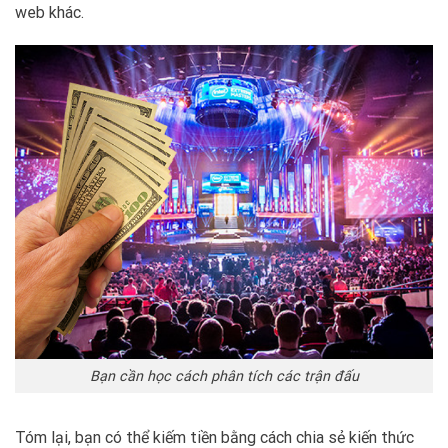
web khác.
Bạn cần học cách phân tích các trận đấu
Tóm lại, bạn có thể kiếm tiền bằng cách chia sẻ kiến thức