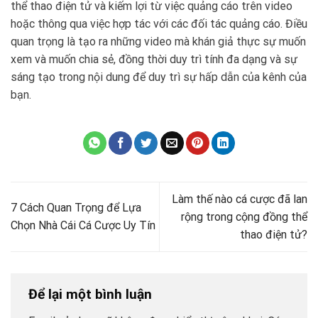
thể thao điện tử và kiếm lợi từ việc quảng cáo trên video
hoặc thông qua việc hợp tác với các đối tác quảng cáo. Điều
quan trọng là tạo ra những video mà khán giả thực sự muốn
xem và muốn chia sẻ, đồng thời duy trì tính đa dạng và sự
sáng tạo trong nội dung để duy trì sự hấp dẫn của kênh của
bạn.
Làm thế nào cá cược đã lan
7 Cách Quan Trọng để Lựa
rộng trong cộng đồng thể
Chọn Nhà Cái Cá Cược Uy Tín
thao điện tử?
Để lại một bình luận