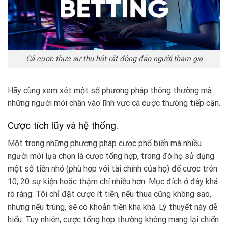
Cá cược thực sự thu hút rất đông đảo người tham gia
Hãy cùng xem xét một số phương pháp thông thường mà
những người mới chân vào lĩnh vực cá cược thường tiếp cận.
Cược tích lũy và hệ thống.
Một trong những phương pháp cược phổ biến mà nhiều
người mới lựa chọn là cược tổng hợp, trong đó họ sử dụng
một số tiền nhỏ (phù hợp với tài chính của họ) để cược trên
10, 20 sự kiện hoặc thậm chí nhiều hơn. Mục đích ở đây khá
rõ ràng: Tôi chỉ đặt cược ít tiền, nếu thua cũng không sao,
nhưng nếu trúng, sẽ có khoản tiền kha khá. Lý thuyết này dễ
hiểu. Tuy nhiên, cược tổng hợp thường không mang lại chiến