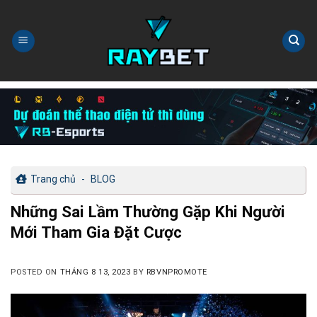
Skip
to
content
Trang chủ
-
BLOG
Những Sai Lầm Thường Gặp Khi Người
Mới Tham Gia Đặt Cược
POSTED ON
THÁNG 8 13, 2023
BY
RBVNPROMOTE