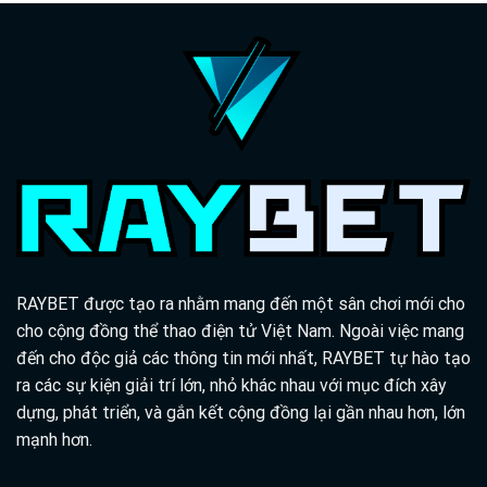
RAYBET được tạo ra nhằm mang đến một sân chơi mới cho
cho cộng đồng thể thao điện tử Việt Nam. Ngoài việc mang
đến cho độc giả các thông tin mới nhất, RAYBET tự hào tạo
ra các sự kiện giải trí lớn, nhỏ khác nhau với mục đích xây
dựng, phát triển, và gắn kết cộng đồng lại gần nhau hơn, lớn
mạnh hơn.