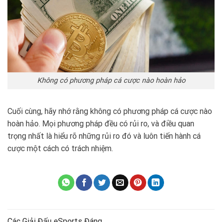
Không có phương pháp cá cược nào hoàn hảo
Cuối cùng, hãy nhớ rằng không có phương pháp cá cược nào
hoàn hảo. Mọi phương pháp đều có rủi ro, và điều quan
trọng nhất là hiểu rõ những rủi ro đó và luôn tiến hành cá
cược một cách có trách nhiệm.
Các Giải Đấu eSports Đáng