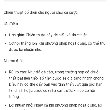
Chiến thuật cổ điển cho người chơi cá cược
Ưu điểm:
Đơn giản: Chiến thuật này dễ hiểu và thực hiện.
Cơ hội thắng lớn: Khi phương pháp hoạt động, có thể thu
được lợi nhuận nhỏ.
Nhược điểm:
Rủi ro cao: Như đã đề cập, trong trường hợp có chuỗi
thất bại liên tiếp, số tiền cược sẽ gia tăng nhanh chóng.
Điều này có thể đẩy bạn vào tình thế vượt quá giới hạn
tài chính hoặc cược của nhà cái trước khi có cơ hội
thắng.
Lợi nhuận nhỏ: Ngay cả khi phương pháp hoạt động, lợi