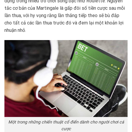
dụng trong nhiều trò chơi sòng bạc như Roulette. Nguyên
tắc cơ bản của Martingale là gấp đôi số tiền cược sau mỗi
lần thua, với hy vọng rằng lần thắng tiếp theo sẽ bù đắp
cho tất cả các lần thua trước đó và đem lại một khoản lợi
nhuận nhỏ.
Một trong những chiến thuật cổ điển dành cho người chơi cá
cược