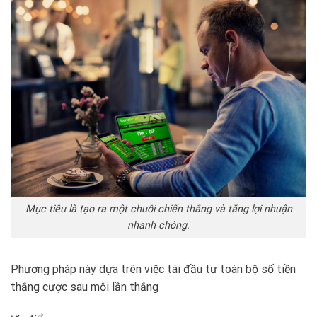
Mục tiêu là tạo ra một chuỗi chiến thắng và tăng lợi nhuận
nhanh chóng.
Phương pháp này dựa trên việc tái đầu tư toàn bộ số tiền
thắng cược sau mỗi lần thắng