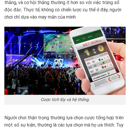
thắng, và cơ hội thắng thường ít hơn so với việc trúng số
độc đắc. Thực tế, không có chiến lược cụ thể ở đây, người
chơi chỉ dựa vào may mắn của mình.
Cược tích lũy và hệ thống.
Người chơi thận trọng thường lựa chọn cược tổng hợp trên
một số sự kiện, thường là các lựa chọn mà họ ưa thích. Tuy