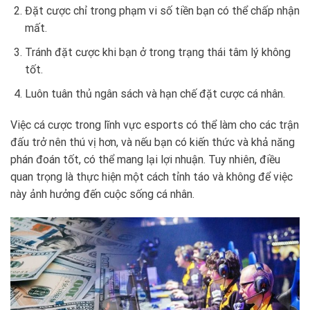
Đặt cược chỉ trong phạm vi số tiền bạn có thể chấp nhận
mất.
Tránh đặt cược khi bạn ở trong trạng thái tâm lý không
tốt.
Luôn tuân thủ ngân sách và hạn chế đặt cược cá nhân.
Việc cá cược trong lĩnh vực esports có thể làm cho các trận
đấu trở nên thú vị hơn, và nếu bạn có kiến thức và khả năng
phán đoán tốt, có thể mang lại lợi nhuận. Tuy nhiên, điều
quan trọng là thực hiện một cách tỉnh táo và không để việc
này ảnh hưởng đến cuộc sống cá nhân.