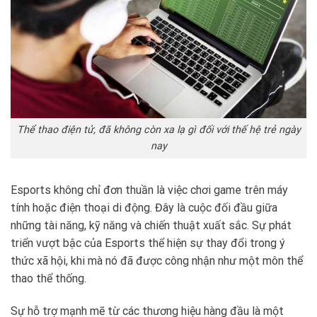
Thể thao điện tử, đã không còn xa lạ gì đối với thế hệ trẻ ngày
nay
Esports không chỉ đơn thuần là việc chơi game trên máy
tính hoặc điện thoại di động. Đây là cuộc đối đầu giữa
những tài năng, kỹ năng và chiến thuật xuất sắc. Sự phát
triển vượt bậc của Esports thể hiện sự thay đổi trong ý
thức xã hội, khi mà nó đã được công nhận như một môn thể
thao thể thống.
Sự hỗ trợ mạnh mẽ từ các thương hiệu hàng đầu là một