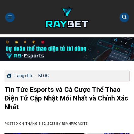
Skip
to
content
Trang chủ
-
BLOG
Tin Tức Esports và Cá Cược Thể Thao
Điện Tử Cập Nhật Mới Nhất và Chính Xác
Nhất
POSTED ON
THÁNG 8 12, 2023
BY
RBVNPROMOTE