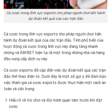
Cá cược trong lĩnh vực esports cho phép người chơi tiến hành
dự đoán kết quả của các trận đấu
Cá cược trong lĩnh vực esports cho phép người chơi tiến
hành dự đoán kết quả của các trận đấu. Tính phổ biến của
hoạt động cá cược trong lĩnh vực này đang tăng nhanh
chóng và RAYBET hiện tại là một trong những nhà cái hàng
đầu cung cấp dịch vụ này.
Cá cược esports đề cập đến việc dự đoán kết quả các trận
đấu thể thao điện tử. Dưới đây là một số gợi ý để đảm bảo
việc tham gia cá cược esports được thực hiện một cách an
toàn và cẩn trọng:
Hiểu rõ về trò chơi và đội mình quan tâm trước khi đặt
cược.